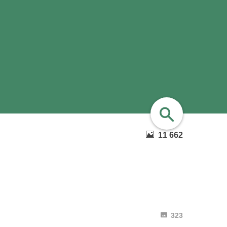
11 662
найти
323