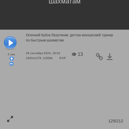
шахматам
Осенний Кубок Лазутинки: детско-юношеский турнир
по быстрым шахматам
29 сентября 2024, 19:02
13
2
сек.
1920x1278, 1193kb
EXIF
129/212