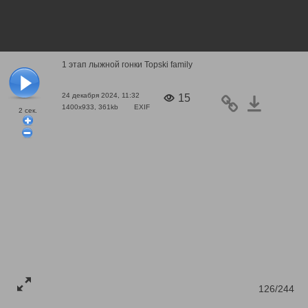
1 этап лыжной гонки Topski family
24 декабря 2024, 11:32
15
1400x933, 361kb
EXIF
2
сек.
126/244