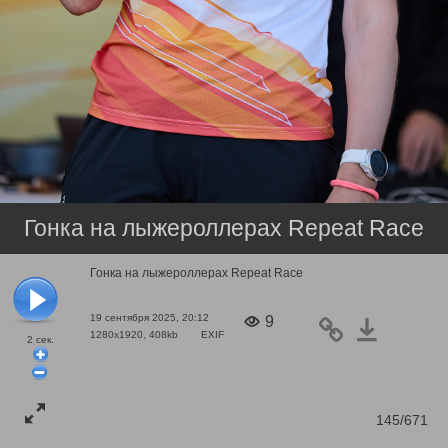
Гонка на лыжероллерах Repeat Race
Гонка на лыжероллерах Repeat Race
19 сентября 2025, 20:12
9
1280x1920, 408kb
EXIF
2
сек.
145/671