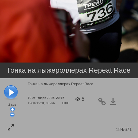
Гонка на лыжероллерах Repeat Race
Гонка на лыжероллерах Repeat Race
19 сентября 2025, 20:15
5
1280x1920, 339kb
EXIF
2
сек.
184/671