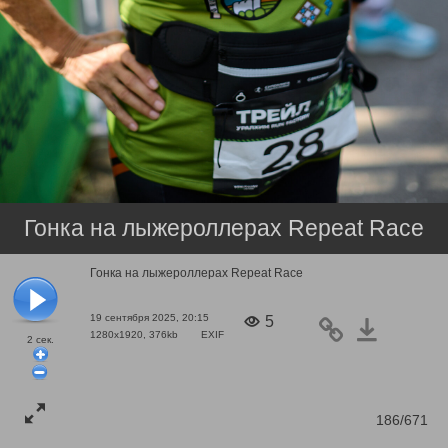
Гонка на лыжероллерах Repeat Race
Гонка на лыжероллерах Repeat Race
19 сентября 2025, 20:15
5
1280x1920, 376kb
EXIF
2
сек.
186/671