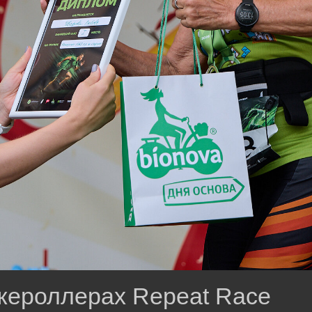
жероллерах Repeat Race