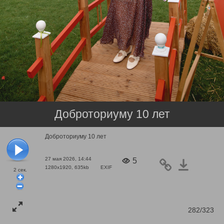
Доброториуму 10 лет
Доброториуму 10 лет
27 мая 2026, 14:44
5
1280x1920, 635kb
EXIF
2
сек.
282/323