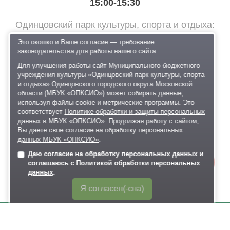
15:00-15:30
Одинцовский парк культуры, спорта и отдыха
Анимационная программа, 6+
Это окошко и Ваше согласие — требование
законодательства для работы нашего сайта.
15:30-16:00
Для улучшения работы сайт Муниципального бюджетного
учреждения культуры «Одинцовский парк культуры, спорта
Одинцовский парк культуры, спорта и отдыха
и отдыха» Одинцовского городского округа Московской
Стратегические настольные игры, 6+
области (МБУК «ОПКСИО») может собирать данные,
используя файлы cookie и метрические программы. Это
соответствует
Политике обработки и защиты персональных
18:00-19:30
данных в МБУК «ОПКСИО»
. Продолжая работу с сайтом,
Вы даете свое
согласие на обработку персональных
Одинцовский парк культуры, спорта и отдыха
данных МБУК «ОПКСИО»
.
Музыкальный мастер-класс от творческой
Даю
согласие на обработку персональных данных
и
Онлайн-
лаборатории Веты Гулливер, 6+
соглашаюсь с
Политикой обработки персональных
запись
данных
.
Я согласен(-сна)