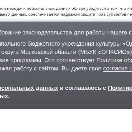
ой передачи персональных данных обязан убедиться в том, что ин
льных данных, обеспечивается надежная защита прав субъектов п
на территории иностранных государств, не отвечающих вышеуказа
субъекта персональных данных на трансграничную передачу его п
бование законодательства для работы нашего с
ых данных.
пального бюджетного учреждения культуры «Од
ожения
о округа Московской области (МБУК «ОПКСИО»)
кие программы. Это соответствует
Политике об
я по интересующим вопросам, касающимся обработки его персон
лжая работу с сайтом, Вы даете свое
согласие 
нения политики обработки персональных данных Оператором. Поли
ерсональных данных
и соглашаюсь с
Полити
ных
.
е расположена в сети Интернет по адресу
https://park-1.ru/policy/
.
Лыжероллерная трасса
Раздевалки
+