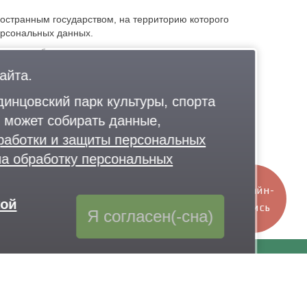
остранным государством, на территорию которого
ерсональных данных.
нным требованиям, может осуществляться только
ерсональных данных и/или исполнения договора,
айта.
инцовский парк культуры, спорта
 может собирать данные,
работки и защиты персональных
альных данных, обратившись к Оператору с помощью
на обработку персональных
тика действует бессрочно до замены ее новой
Онлайн-
кой
запись
Я согласен(-сна)
Контакты
7 926 341-20-63
,
+7 926 341-20-82