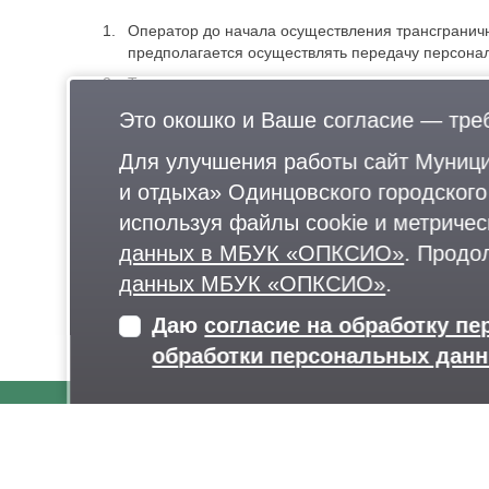
Оператор до начала осуществления трансграничн
предполагается осуществлять передачу персона
Трансграничная передача персональных данных 
в случае наличия согласия в письменной форме 
Это окошко и Ваше согласие — тре
стороной которого является субъект персональн
Для улучшения работы сайт Муници
8. Заключительные пол
и отдыха» Одинцовского городског
используя файлы cookie и метричес
Пользователь может получить любые разъяснени
данных в МБУК «ОПКСИО»
. Продо
электронной почты delo@lazytina-park.ru.
данных МБУК «ОПКСИО»
.
В данном документе будут отражены любые изме
Даю
согласие на обработку п
версией.
обработки персональных дан
Актуальная версия Политики в свободном доступ
О нас
Афиша