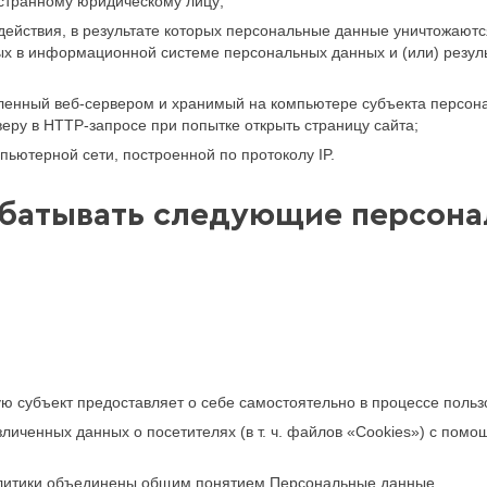
остранному юридическому лицу;
ействия, в результате которых персональные данные уничтожаютс
х в информационной системе персональных данных и (или) резул
нный веб-сервером и хранимый на компьютере субъекта персонал
еру в HTTP-запросе при попытке открыть страницу сайта;
пьютерной сети, построенной по протоколу IP.
абатывать следующие персон
 субъект предоставляет о себе самостоятельно в процессе поль
зличенных данных о посетителях (в т. ч. файлов «Cookies») с помо
литики объединены общим понятием Персональные данные.