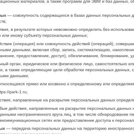
ционных материалов, а также программ для ЭВМ и баз данных, об
ных
— совокупность содержащихся в базах данных персональных д
тв;
вия, в результате которых невозможно определить без использо
 или иному субъекту персональных данных;
твие (операция) или совокупность действий (операций), соверша
ьными данными, включая сбор, запись, систематизацию, накоплени
ранение, предоставление, доступ), обезличивание, блокирование, 
ный орган, юридическое или физическое лицо, самостоятельно ил
, а также определяющие цели обработки персональных данных, с
ными данными;
носящаяся прямо или косвенно к определенному или определяемом
s://park-1.ru;
твия, направленные на раскрытие персональных данных определе
ые действия, направленные на раскрытие персональных данных н
анными неограниченного круга лиц, в том числе обнародование п
коммуникационных сетях или предоставление доступа к персона
ных
— передача персональных данных на территорию иностранного 