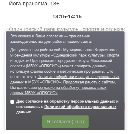
Йога-пранаяма, 18+
13:15-14:15
Одинцовский парк культуры, спорта и отдыха
Йога-нидра (медитативный класс), 18+
Это окошко и Ваше согласие — требование
законодательства для работы нашего сайта.
14:00-15:00
Для улучшения работы сайт Муниципального бюджетного
учреждения культуры «Одинцовский парк культуры, спорта
и отдыха» Одинцовского городского округа Московской
Одинцовский парк культуры, спорта и отдыха
области (МБУК «ОПКСИО») может собирать данные,
Творческий мастер-класс, 6+
используя файлы cookie и метрические программы. Это
соответствует
Политике обработки и защиты персональных
15:00-15:30
данных в МБУК «ОПКСИО»
. Продолжая работу с сайтом,
Вы даете свое
согласие на обработку персональных
данных МБУК «ОПКСИО»
.
Одинцовский парк культуры, спорта и отдыха
Даю
согласие на обработку персональных данных
и
Онлайн-
Анимационная программа, 6+
соглашаюсь с
Политикой обработки персональных
запись
данных
.
15:30-16:00
Я согласен(-сна)
Одинцовский парк культуры, спорта и отдыха