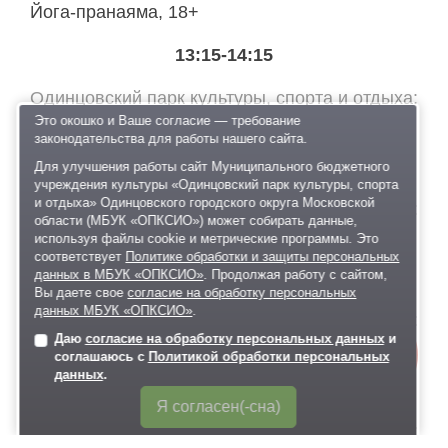
Йога-пранаяма, 18+
13:15-14:15
Одинцовский парк культуры, спорта и отдыха
Йога-нидра (медитативный класс), 18+
Это окошко и Ваше согласие — требование
законодательства для работы нашего сайта.
14:00-15:00
Для улучшения работы сайт Муниципального бюджетного
учреждения культуры «Одинцовский парк культуры, спорта
и отдыха» Одинцовского городского округа Московской
Одинцовский парк культуры, спорта и отдыха
области (МБУК «ОПКСИО») может собирать данные,
Творческий мастер-класс, 6+
используя файлы cookie и метрические программы. Это
соответствует
Политике обработки и защиты персональных
15:00-15:30
данных в МБУК «ОПКСИО»
. Продолжая работу с сайтом,
Вы даете свое
согласие на обработку персональных
данных МБУК «ОПКСИО»
.
Одинцовский парк культуры, спорта и отдыха
Даю
согласие на обработку персональных данных
и
Онлайн-
Анимационная программа, 6+
соглашаюсь с
Политикой обработки персональных
запись
данных
.
15:30-16:00
Я согласен(-сна)
Одинцовский парк культуры, спорта и отдыха