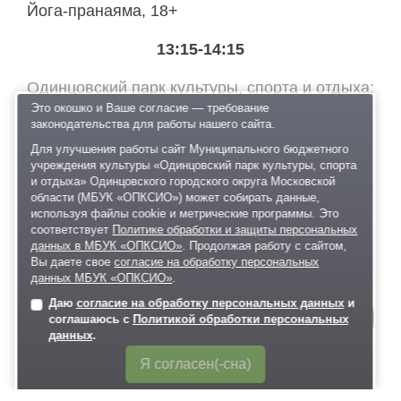
Йога-пранаяма, 18+
13:15-14:15
Одинцовский парк культуры, спорта и отдыха
Йога-нидра (медитативный класс), 18+
Это окошко и Ваше согласие — требование
законодательства для работы нашего сайта.
14:00-15:00
Для улучшения работы сайт Муниципального бюджетного
учреждения культуры «Одинцовский парк культуры, спорта
и отдыха» Одинцовского городского округа Московской
Одинцовский парк культуры, спорта и отдыха
области (МБУК «ОПКСИО») может собирать данные,
Творческий мастер-класс, 6+
используя файлы cookie и метрические программы. Это
соответствует
Политике обработки и защиты персональных
15:00-15:30
данных в МБУК «ОПКСИО»
. Продолжая работу с сайтом,
Вы даете свое
согласие на обработку персональных
данных МБУК «ОПКСИО»
.
Одинцовский парк культуры, спорта и отдыха
Даю
согласие на обработку персональных данных
и
Онлайн-
Анимационная программа, 6+
соглашаюсь с
Политикой обработки персональных
запись
данных
.
15:30-16:00
Я согласен(-сна)
Одинцовский парк культуры, спорта и отдыха