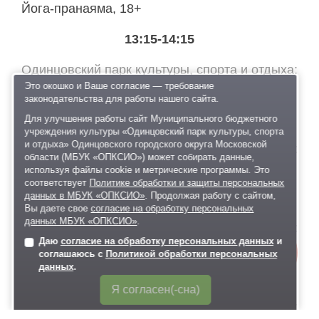
Йога-пранаяма, 18+
13:15-14:15
Одинцовский парк культуры, спорта и отдыха
Йога-нидра (медитативный класс), 18+
Это окошко и Ваше согласие — требование
законодательства для работы нашего сайта.
14:00-15:00
Для улучшения работы сайт Муниципального бюджетного
учреждения культуры «Одинцовский парк культуры, спорта
и отдыха» Одинцовского городского округа Московской
Одинцовский парк культуры, спорта и отдыха
области (МБУК «ОПКСИО») может собирать данные,
Творческий мастер-класс, 6+
используя файлы cookie и метрические программы. Это
соответствует
Политике обработки и защиты персональных
15:00-15:30
данных в МБУК «ОПКСИО»
. Продолжая работу с сайтом,
Вы даете свое
согласие на обработку персональных
данных МБУК «ОПКСИО»
.
Одинцовский парк культуры, спорта и отдыха
Даю
согласие на обработку персональных данных
и
Онлайн-
Анимационная программа, 6+
соглашаюсь с
Политикой обработки персональных
запись
данных
.
15:30-16:00
Я согласен(-сна)
Одинцовский парк культуры, спорта и отдыха