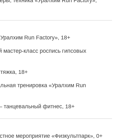
ры, техника «Уралхим Run Factory»,
«Уралхим Run Factory», 18+
й мастер-класс роспись гипсовых
тяжка, 18+
льная тренировка «Уралхим Run
 — танцевальный фитнес, 18+
тное мероприятие «Физкультпарк», 0+