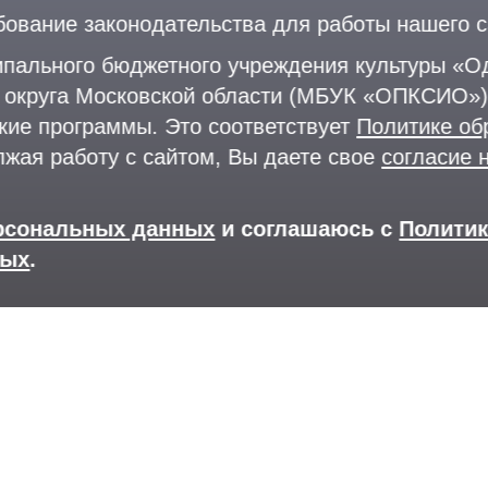
бование законодательства для работы нашего с
пального бюджетного учреждения культуры «Од
Лыжероллерная трасса
о округа Московской области (МБУК «ОПКСИО»)
Раздевалки
+
кие программы. Это соответствует
Политике об
Парковка
d
лжая работу с сайтом, Вы даете свое
согласие 
П
ерсональных данных
и соглашаюсь с
Полити
ных
.
Версия для слабовидящих