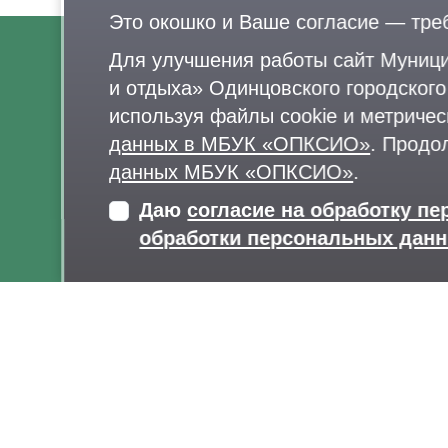
Это окошко и Ваше согласие — тре
Для улучшения работы сайт Муници
О нас
и отдыха» Одинцовского городског
Афиша
используя файлы cookie и метричес
Документы
данных в МБУК «ОПКСИО»
. Продо
Правила поведения в парках
данных МБУК «ОПКСИО»
.
Даю
согласие на обработку п
обработки персональных дан
Карта сайта