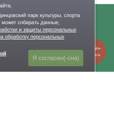
айта.
инцовский парк культуры, спорта
Контакты
 может собирать данные,
7 926 341-20-63
,
+7 926 341-20-82
работки и защиты персональных
elo@lazytina-park.ru
на обработку персональных
олитика обработки персональных данных
Онлайн-
кой
запись
Я согласен(-сна)
Обратная связь
через Telegram-канал парка