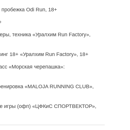
 пробежка Odi Run, 18+
+
ры, техника «Уралхим Run Factory»,
инг 18+ «Уралхим Run Factory», 18+
асс «Морская черепашка»:
тренировка «MALOJA RUNNING CLUB»,
е игры (офп) «ЦФКиС СПОРТВЕКТОР»,