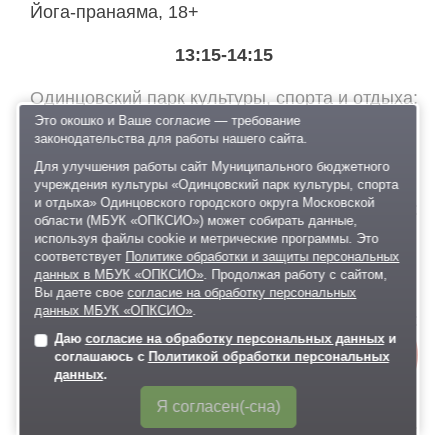
Йога-пранаяма, 18+
13:15-14:15
Одинцовский парк культуры, спорта и отдыха
Йога-нидра (медитативный класс), 18+
Это окошко и Ваше согласие — требование
законодательства для работы нашего сайта.
14:00-15:00
Для улучшения работы сайт Муниципального бюджетного
учреждения культуры «Одинцовский парк культуры, спорта
и отдыха» Одинцовского городского округа Московской
Одинцовский парк культуры, спорта и отдыха
области (МБУК «ОПКСИО») может собирать данные,
Творческий мастер-класс, 6+
используя файлы cookie и метрические программы. Это
соответствует
Политике обработки и защиты персональных
15:00-15:30
данных в МБУК «ОПКСИО»
. Продолжая работу с сайтом,
Вы даете свое
согласие на обработку персональных
данных МБУК «ОПКСИО»
.
Одинцовский парк культуры, спорта и отдыха
Даю
согласие на обработку персональных данных
и
Онлайн-
Анимационная программа, 6+
соглашаюсь с
Политикой обработки персональных
запись
данных
.
15:30-16:00
Я согласен(-сна)
Одинцовский парк культуры, спорта и отдыха