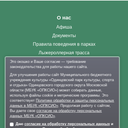
О нас
Афиша
Документы
Правила поведения в парках
Лыжероллерная трасса
Раздевалки
Это окошко и Ваше согласие — требование
законодательства для работы нашего сайта.
Парковка
Для улучшения работы сайт Муниципального бюджетного
Контакты
учреждения культуры «Одинцовский парк культуры, спорта
и отдыха» Одинцовского городского округа Московской
+7 926 341-20-63
,
+7 926 341-20-82
области (МБУК «ОПКСИО») может собирать данные,
используя файлы cookie и метрические программы. Это
delo@lazytina-park.ru
соответствует
Политике обработки и защиты персональных
Политика обработки персональных данных
данных в МБУК «ОПКСИО»
. Продолжая работу с сайтом,
Вы даете свое
согласие на обработку персональных
данных МБУК «ОПКСИО»
.
Даю
согласие на обработку персональных данных
и
Онлайн-