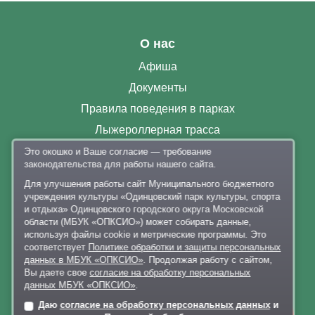
О нас
Афиша
Документы
Правила поведения в парках
Лыжероллерная трасса
Раздевалки
Это окошко и Ваше согласие — требование
законодательства для работы нашего сайта.
Парковка
Для улучшения работы сайт Муниципального бюджетного
Контакты
учреждения культуры «Одинцовский парк культуры, спорта
и отдыха» Одинцовского городского округа Московской
+7 926 341-20-63
,
+7 926 341-20-82
области (МБУК «ОПКСИО») может собирать данные,
используя файлы cookie и метрические программы. Это
delo@lazytina-park.ru
соответствует
Политике обработки и защиты персональных
Политика обработки персональных данных
данных в МБУК «ОПКСИО»
. Продолжая работу с сайтом,
Вы даете свое
согласие на обработку персональных
данных МБУК «ОПКСИО»
.
Даю
согласие на обработку персональных данных
и
Онлайн-