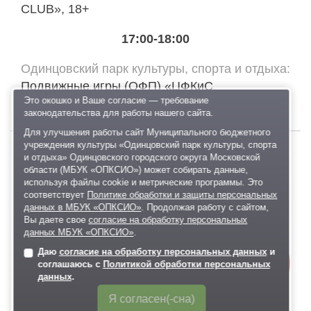
CLUB», 18+
17:00-18:00
Одинцовский парк культуры, спорта и отдыха
Подвижные игры (ОФП) «ЦФКиС
Это окошко и Ваше согласие — требование
СПОРТВЕКТОР», 0+
законодательства для работы нашего сайта.
Для улучшения работы сайт Муниципального бюджетного
учреждения культуры «Одинцовский парк культуры, спорта
и отдыха» Одинцовского городского округа Московской
воскресенье
области (МБУК «ОПКСИО») может собирать данные,
16
используя файлы cookie и метрические программы. Это
соответствует
Политике обработки и защиты персональных
данных в МБУК «ОПКСИО»
. Продолжая работу с сайтом,
Вы даете свое
согласие на обработку персональных
данных МБУК «ОПКСИО»
.
АВГУСТА
Даю
согласие на обработку персональных данных
и
Онлайн-
соглашаюсь с
Политикой обработки персональных
запись
данных
.
09:00-11:00
Я согласен(-сна)