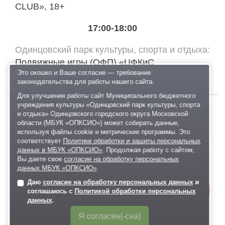
CLUB», 18+
17:00-18:00
Одинцовский парк культуры, спорта и отдыха
Подвижные игры (ОФП) «ЦФКиС
Это окошко и Ваше согласие — требование
СПОРТВЕКТОР», 0+
законодательства для работы нашего сайта.
Для улучшения работы сайт Муниципального бюджетного
учреждения культуры «Одинцовский парк культуры, спорта
и отдыха» Одинцовского городского округа Московской
воскресенье
области (МБУК «ОПКСИО») может собирать данные,
16
используя файлы cookie и метрические программы. Это
соответствует
Политике обработки и защиты персональных
данных в МБУК «ОПКСИО»
. Продолжая работу с сайтом,
Вы даете свое
согласие на обработку персональных
данных МБУК «ОПКСИО»
.
АВГУСТА
Даю
согласие на обработку персональных данных
и
Онлайн-
соглашаюсь с
Политикой обработки персональных
запись
данных
.
09:00-11:00
Я согласен(-сна)