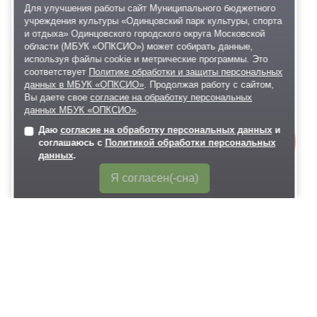
Для улучшения работы сайт Муниципального бюджетного
АВГУСТА
учреждения культуры «Одинцовский парк культуры, спорта
и отдыха» Одинцовского городского округа Московской
области (МБУК «ОПКСИО») может собирать данные,
09:00-11:00
используя файлы cookie и метрические программы. Это
соответствует
Политике обработки и защиты персональных
Одинцовский парк культуры, спорта и отдыха
данных в МБУК «ОПКСИО»
. Продолжая работу с сайтом,
Вы даете свое
согласие на обработку персональных
Odi Long Run — длительный бег с Odi Run,
данных МБУК «ОПКСИО»
.
18+
Даю
согласие на обработку персональных данных
и
Онлайн-
соглашаюсь с
Политикой обработки персональных
11:00-12:30
запись
данных
.
Я согласен(-сна)
Одинцовский парк культуры, спорта и отдыха
Йога «Углубленная практика 90 минут:
для тела и разума», 18+
12:35-13:05
Одинцовский парк культуры, спорта и отдыха
Йога-пранаяма (практика дыхания), 18+