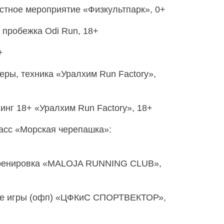
тное мероприятие «Физкультпарк», 0+
 пробежка Odi Run, 18+
+
ры, техника «Уралхим Run Factory»,
инг 18+ «Уралхим Run Factory», 18+
асс «Морская черепашка»:
тренировка «MALOJA RUNNING CLUB»,
е игры (офп) «ЦФКиС СПОРТВЕКТОР»,