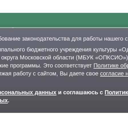
Лыжероллерная трасса
бование законодательства для работы нашего с
Раздевалки
+
Парковка
d
пального бюджетного учреждения культуры «Од
П
о округа Московской области (МБУК «ОПКСИО»)
кие программы. Это соответствует
Политике об
лжая работу с сайтом, Вы даете свое
согласие 
ерсональных данных
и соглашаюсь с
Полити
Версия для слабовидящих
ных
.