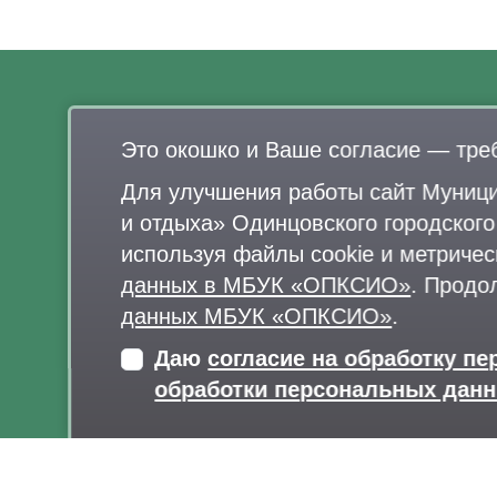
О нас
Это окошко и Ваше согласие — тре
Афиша
Документы
Для улучшения работы сайт Муници
Правила поведения в парках
и отдыха» Одинцовского городског
используя файлы cookie и метричес
данных в МБУК «ОПКСИО»
. Продо
данных МБУК «ОПКСИО»
.
Даю
согласие на обработку п
Карта сайта
обработки персональных дан