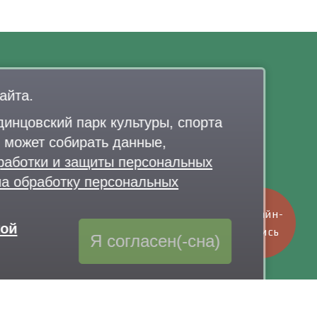
Контакты
айта.
7 926 341-20-63
,
+7 926 341-20-82
elo@lazytina-park.ru
инцовский парк культуры, спорта
олитика обработки персональных данных
 может собирать данные,
работки и защиты персональных
на обработку персональных
Онлайн-
кой
запись
Я согласен(-сна)
Обратная связь
через Telegram-канал парка