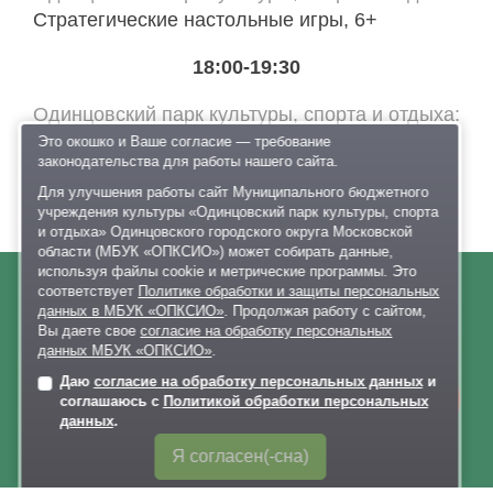
Стратегические настольные игры, 6+
18:00-19:30
Одинцовский парк культуры, спорта и отдыха
Музыкальный мастер-класс от творческой
Это окошко и Ваше согласие — требование
законодательства для работы нашего сайта.
лаборатории Веты Гулливер, 6+
Для улучшения работы сайт Муниципального бюджетного
учреждения культуры «Одинцовский парк культуры, спорта
и отдыха» Одинцовского городского округа Московской
области (МБУК «ОПКСИО») может собирать данные,
используя файлы cookie и метрические программы. Это
соответствует
Политике обработки и защиты персональных
данных в МБУК «ОПКСИО»
. Продолжая работу с сайтом,
О нас
Вы даете свое
согласие на обработку персональных
данных МБУК «ОПКСИО»
.
Афиша
Даю
согласие на обработку персональных данных
и
Онлайн-
Документы
соглашаюсь с
Политикой обработки персональных
запись
Правила поведения в парках
данных
.
Лыжероллерная трасса
Я согласен(-сна)
Раздевалки