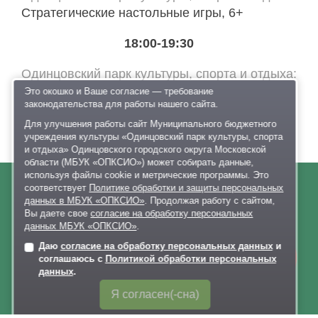
Стратегические настольные игры, 6+
18:00-19:30
Одинцовский парк культуры, спорта и отдыха
Музыкальный мастер-класс от творческой
Это окошко и Ваше согласие — требование
законодательства для работы нашего сайта.
лаборатории Веты Гулливер, 6+
Для улучшения работы сайт Муниципального бюджетного
учреждения культуры «Одинцовский парк культуры, спорта
и отдыха» Одинцовского городского округа Московской
области (МБУК «ОПКСИО») может собирать данные,
используя файлы cookie и метрические программы. Это
соответствует
Политике обработки и защиты персональных
данных в МБУК «ОПКСИО»
. Продолжая работу с сайтом,
О нас
Вы даете свое
согласие на обработку персональных
данных МБУК «ОПКСИО»
.
Афиша
Даю
согласие на обработку персональных данных
и
Онлайн-
Документы
соглашаюсь с
Политикой обработки персональных
запись
Правила поведения в парках
данных
.
Лыжероллерная трасса
Я согласен(-сна)
Раздевалки