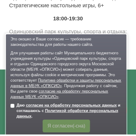
Стратегические настольные игры, 6+
18:00-19:30
Одинцовский парк культуры, спорта и отдыха
Музыкальный мастер-класс от творческой
Это окошко и Ваше согласие — требование
законодательства для работы нашего сайта.
лаборатории Веты Гулливер, 6+
Для улучшения работы сайт Муниципального бюджетного
учреждения культуры «Одинцовский парк культуры, спорта
и отдыха» Одинцовского городского округа Московской
области (МБУК «ОПКСИО») может собирать данные,
используя файлы cookie и метрические программы. Это
соответствует
Политике обработки и защиты персональных
данных в МБУК «ОПКСИО»
. Продолжая работу с сайтом,
О нас
Вы даете свое
согласие на обработку персональных
данных МБУК «ОПКСИО»
.
Афиша
Даю
согласие на обработку персональных данных
и
Онлайн-
Документы
соглашаюсь с
Политикой обработки персональных
запись
Правила поведения в парках
данных
.
Лыжероллерная трасса
Я согласен(-сна)
Раздевалки