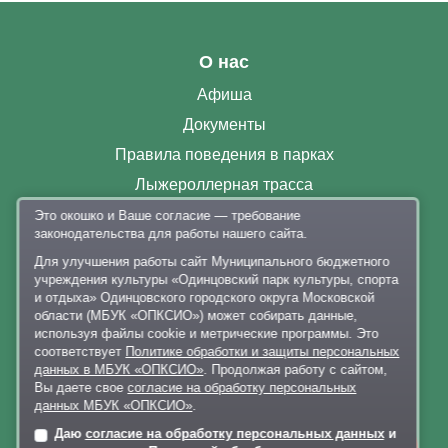
О нас
Афиша
Документы
Правила поведения в парках
Лыжероллерная трасса
Раздевалки
Это окошко и Ваше согласие — требование
законодательства для работы нашего сайта.
Парковка
Для улучшения работы сайт Муниципального бюджетного
Контакты
учреждения культуры «Одинцовский парк культуры, спорта
и отдыха» Одинцовского городского округа Московской
+7 926 341-20-63
,
+7 926 341-20-82
области (МБУК «ОПКСИО») может собирать данные,
используя файлы cookie и метрические программы. Это
delo@lazytina-park.ru
соответствует
Политике обработки и защиты персональных
Политика обработки персональных данных
данных в МБУК «ОПКСИО»
. Продолжая работу с сайтом,
Вы даете свое
согласие на обработку персональных
данных МБУК «ОПКСИО»
.
Даю
согласие на обработку персональных данных
и
Онлайн-