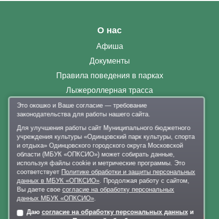
О нас
Афиша
Документы
Правила поведения в парках
Лыжероллерная трасса
Раздевалки
Это окошко и Ваше согласие — требование
законодательства для работы нашего сайта.
Парковка
Для улучшения работы сайт Муниципального бюджетного
Контакты
учреждения культуры «Одинцовский парк культуры, спорта
и отдыха» Одинцовского городского округа Московской
+7 926 341-20-63
,
+7 926 341-20-82
области (МБУК «ОПКСИО») может собирать данные,
используя файлы cookie и метрические программы. Это
delo@lazytina-park.ru
соответствует
Политике обработки и защиты персональных
Политика обработки персональных данных
данных в МБУК «ОПКСИО»
. Продолжая работу с сайтом,
Вы даете свое
согласие на обработку персональных
данных МБУК «ОПКСИО»
.
Даю
согласие на обработку персональных данных
и
Онлайн-