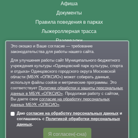
Афиша
Документы
Правила поведения в парках
Лыжероллерная трасса
Раздевалки
Это окошко и Ваше согласие — требование
Парковка
законодательства для работы нашего сайта.
Контакты
Для улучшения работы сайт Муниципального бюджетного
учреждения культуры «Одинцовский парк культуры, спорта
+7 926 341-20-63
,
+7 926 341-20-82
и отдыха» Одинцовского городского округа Московской
области (МБУК «ОПКСИО») может собирать данные,
delo@lazytina-park.ru
используя файлы cookie и метрические программы. Это
Политика обработки персональных данных
соответствует
Политике обработки и защиты персональных
данных в МБУК «ОПКСИО»
. Продолжая работу с сайтом,
Вы даете свое
согласие на обработку персональных
данных МБУК «ОПКСИО»
.
Даю
согласие на обработку персональных данных
и
Онлайн-
соглашаюсь с
Политикой обработки персональных
запись
данных
.
Карта сайта
Я согласен(-сна)