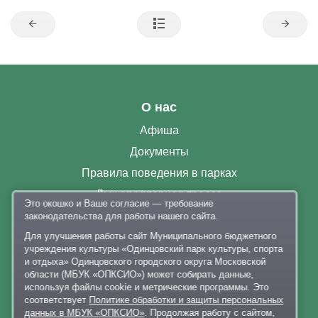
О нас
Афиша
Документы
Правила поведения в парках
Лыжероллерная трасса
Это окошко и Ваше согласие — требование
Раздевалки
законодательства для работы нашего сайта.
Парковка
Для улучшения работы сайт Муниципального бюджетного
учреждения культуры «Одинцовский парк культуры, спорта
Контакты
и отдыха» Одинцовского городского округа Московской
области (МБУК «ОПКСИО») может собирать данные,
+7 926 341-20-63
,
+7 926 341-20-82
используя файлы cookie и метрические программы. Это
соответствует
Политике обработки и защиты персональных
delo@lazytina-park.ru
данных в МБУК «ОПКСИО»
. Продолжая работу с сайтом,