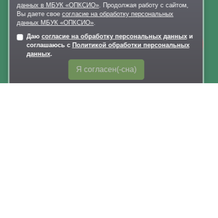
Документы
данных в МБУК «ОПКСИО»
. Продолжая работу с сайтом,
Вы даете свое
согласие на обработку персональных
Правила поведения в парках
данных МБУК «ОПКСИО»
.
Лыжероллерная трасса
Даю
согласие на обработку персональных данных
и
Онлайн-
соглашаюсь с
Политикой обработки персональных
Раздевалки
запись
данных
.
Парковка
Я согласен(-сна)
Контакты
+7 926 341-20-63
,
+7 926 341-20-82
delo@lazytina-park.ru
Политика обработки персональных данных
Карта сайта
Версия для слабовидящих