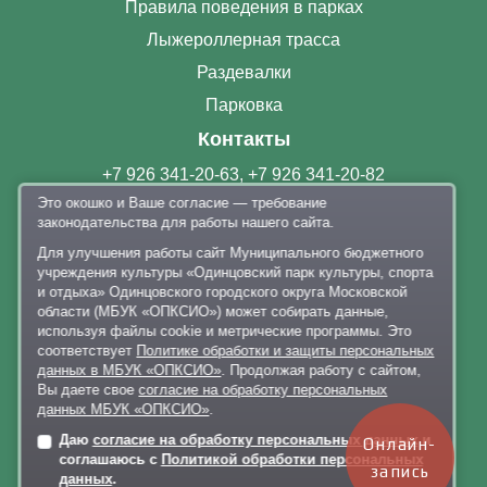
Правила поведения в парках
Лыжероллерная трасса
Раздевалки
Парковка
Контакты
+7 926 341-20-63
,
+7 926 341-20-82
Это окошко и Ваше согласие — требование
delo@lazytina-park.ru
законодательства для работы нашего сайта.
Политика обработки персональных данных
Для улучшения работы сайт Муниципального бюджетного
учреждения культуры «Одинцовский парк культуры, спорта
и отдыха» Одинцовского городского округа Московской
области (МБУК «ОПКСИО») может собирать данные,
используя файлы cookie и метрические программы. Это
соответствует
Политике обработки и защиты персональных
данных в МБУК «ОПКСИО»
. Продолжая работу с сайтом,
Карта сайта
Вы даете свое
согласие на обработку персональных
данных МБУК «ОПКСИО»
.
Версия для слабовидящих
Даю
согласие на обработку персональных данных
и
Онлайн-
соглашаюсь с
Политикой обработки персональных
запись
данных
.