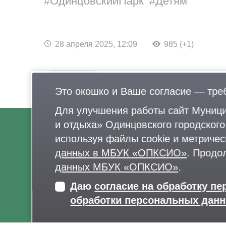
ОдинцовскийПарк
Детям
28 апреля 2025, 12:09
985 (+1)
Это окошко и Ваше согласие — тре
Для улучшения работы сайт Муници
и отдыха» Одинцовского городског
используя файлы cookie и метричес
О нас
данных в МБУК «ОПКСИО»
. Продо
Афиша
данных МБУК «ОПКСИО»
.
Документы
Даю
согласие на обработку п
Правила поведения в парках
обработки персональных дан