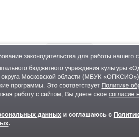
бование законодательства для работы нашего с
пального бюджетного учреждения культуры «Од
о округа Московской области (МБУК «ОПКСИО»)
кие программы. Это соответствует
Политике об
Лыжероллерная трасса
лжая работу с сайтом, Вы даете свое
согласие 
Раздевалки
+
Парковка
d
ерсональных данных
и соглашаюсь с
Полити
П
ных
.