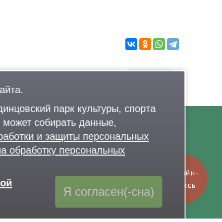
айта.
инцовский парк культуры, спорта
 может собирать данные,
работки и защиты персональных
Контакты
на обработку персональных
7 926 341-20-63
,
+7 926 341-20-82
elo@lazytina-park.ru
Онлайн-
кой
олитика обработки персональных данных
запись
Я согласен(-сна)