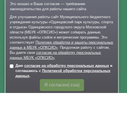
Это окошко и Ваше согласие — требование
Контакты
законодательства для работы нашего сайта.
+7 926 341-20-63
,
+7 926 341-20-82
Для улучшения работы сайт Муниципального бюджетного
учреждения культуры «Одинцовский парк культуры, спорта
delo@lazytina-park.ru
и отдыха» Одинцовского городского округа Московской
области (МБУК «ОПКСИО») может собирать данные,
Политика обработки персональных данных
используя файлы cookie и метрические программы. Это
соответствует
Политике обработки и защиты персональных
данных в МБУК «ОПКСИО»
. Продолжая работу с сайтом,
Вы даете свое
согласие на обработку персональных
данных МБУК «ОПКСИО»
.
Даю
согласие на обработку персональных данных
и
Онлайн-
Карта сайта
соглашаюсь с
Политикой обработки персональных
запись
данных
.
Версия для слабовидящих
Я согласен(-сна)
Обратная связь
через Telegram-канал парка