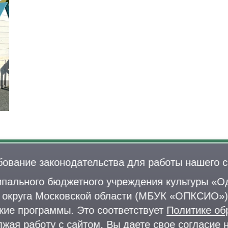
бование законодательства для работы нашего с
Лыжероллерная трасса
пального бюджетного учреждения культуры «Од
Раздевалки
+
о округа Московской области (МБУК «ОПКСИО»)
Парковка
d
кие программы. Это соответствует
Политике об
П
лжая работу с сайтом, Вы даете свое
согласие 