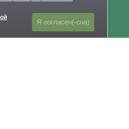
кой
Я согласен(-сна)
Обратная связь
через Telegram-канал парка