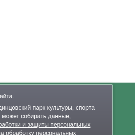
айта.
Контакты
инцовский парк культуры, спорта
7 926 341-20-63
,
+7 926 341-20-82
 может собирать данные,
elo@lazytina-park.ru
работки и защиты персональных
олитика обработки персональных данных
на обработку персональных