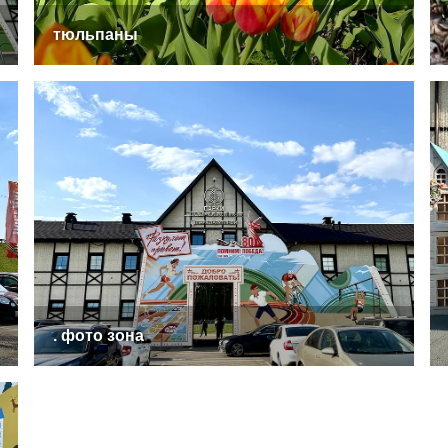
тюльпаны
. фото зона