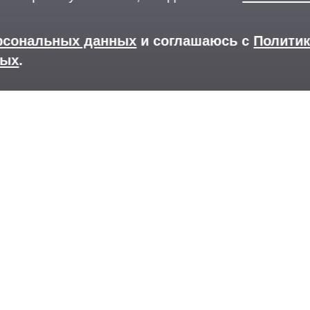
ерсональных данных
и соглашаюсь с
Полити
ных
.
Версия для слабовидящих