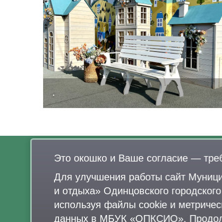
.
Это окошко и Ваше согласие — тре
О нас
Для улучшения работы сайт Муници
Афиша
и отдыха» Одинцовского городског
Документы
используя файлы cookie и метричес
Правила поведения в парках
данных в МБУК «ОПКСИО»
. Продо