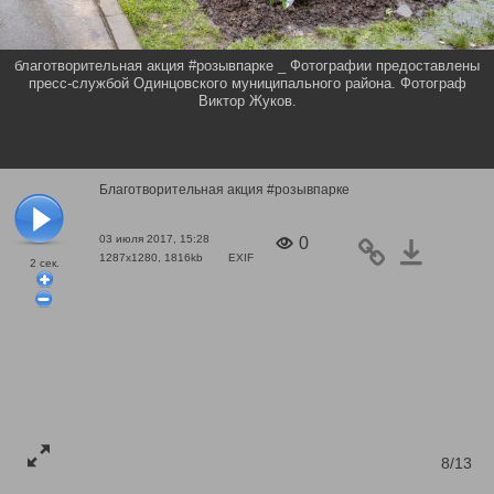
благотворительная акция #розывпарке _ Фотографии предоставлены
пресс-службой Одинцовского муниципального района. Фотограф
Виктор Жуков.
Благотворительная акция #розывпарке
03 июля 2017, 15:28
0
1287x1280, 1816kb
EXIF
2
сек.
8/13