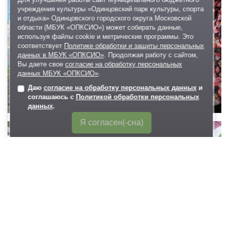
учреждения культуры «Одинцовский парк культуры, спорта
и отдыха» Одинцовского городского округа Московской
области (МБУК «ОПКСИО») может собирать данные,
используя файлы cookie и метрические программы. Это
соответствует
Политике обработки и защиты персональных
данных в МБУК «ОПКСИО»
. Продолжая работу с сайтом,
благотворительная акция #розывпарке _
Вы даете свое
согласие на обработку персональных
данных МБУК «ОПКСИО»
.
Фотографии предоставлены пресс-службой
Одинцовского муниципального района.
Даю
согласие на обработку персональных данных
и
Фотограф Виктор Жуков.
соглашаюсь с
Политикой обработки персональных
данных
.
Я согласен(-сна)