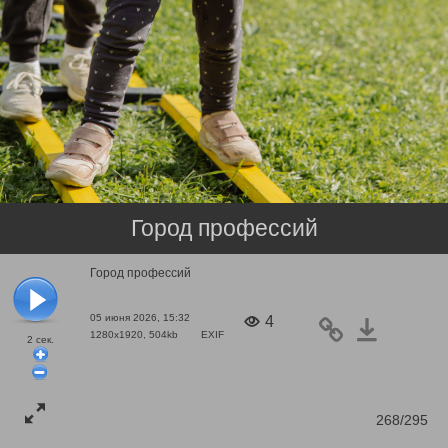
Город профессий
Город профессий
05 июня 2026, 15:32
4
1280x1920, 504kb
EXIF
2
сек.
268/295