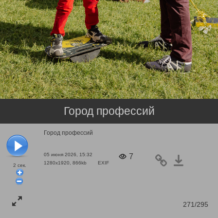
Город профессий
Город профессий
05 июня 2026, 15:32
7
1280x1920, 866kb
EXIF
2
сек.
271/295