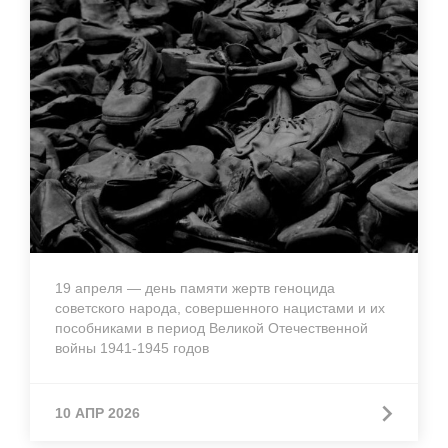
19 апреля — день памяти жертв геноцида
советского народа, совершенного нацистами и их
пособниками в период Великой Отечественной
войны 1941-1945 годов
10 АПР 2026